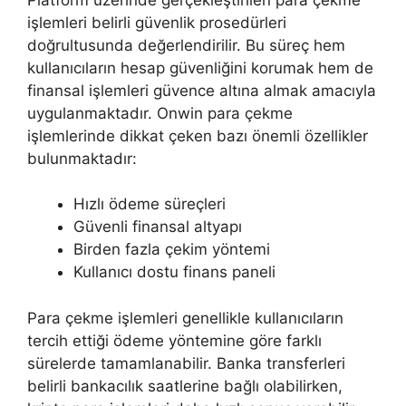
işlemleri belirli güvenlik prosedürleri
doğrultusunda değerlendirilir. Bu süreç hem
kullanıcıların hesap güvenliğini korumak hem de
finansal işlemleri güvence altına almak amacıyla
uygulanmaktadır. Onwin para çekme
işlemlerinde dikkat çeken bazı önemli özellikler
bulunmaktadır:
Hızlı ödeme süreçleri
Güvenli finansal altyapı
Birden fazla çekim yöntemi
Kullanıcı dostu finans paneli
Para çekme işlemleri genellikle kullanıcıların
tercih ettiği ödeme yöntemine göre farklı
sürelerde tamamlanabilir. Banka transferleri
belirli bankacılık saatlerine bağlı olabilirken,