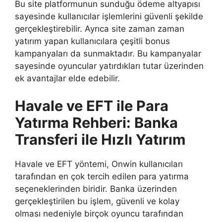
Bu site platformunun sunduğu ödeme altyapısı
sayesinde kullanıcılar işlemlerini güvenli şekilde
gerçekleştirebilir.
Ayrıca site zaman zaman
yatırım yapan kullanıcılara çeşitli bonus
kampanyaları da sunmaktadır. Bu kampanyalar
sayesinde oyuncular yatırdıkları tutar üzerinden
ek avantajlar elde edebilir.
Havale ve EFT ile Para
Yatırma Rehberi: Banka
Transferi ile Hızlı Yatırım
Havale ve EFT yöntemi, Onwin kullanıcıları
tarafından en çok tercih edilen para yatırma
seçeneklerinden biridir. Banka üzerinden
gerçekleştirilen bu işlem, güvenli ve kolay
olması nedeniyle birçok oyuncu tarafından