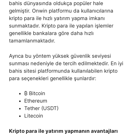
bahis dünyasında oldukça popüler hale
gelmiştir. Onwin platformu da kullanıcılarına
kripto para ile hızlı yatırım yapma imkanı
sunmaktadır. Kripto para ile yapılan işlemler
genellikle bankalara göre daha hızlı
tamamlanmaktadır.
Ayrıca bu yöntem yüksek güvenlik seviyesi
sunması nedeniyle de tercih edilmektedir. En iyi
bahis sitesi platformunda kullanılabilen kripto
para seçenekleri genellikle şunlardır:
₿ Bitcoin
Ethereum
Tether (USDT)
Litecoin
Kripto para ile yatırım yapmanın avantajları