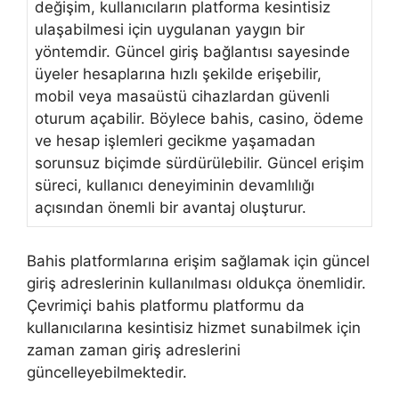
değişim, kullanıcıların platforma kesintisiz
ulaşabilmesi için uygulanan yaygın bir
yöntemdir. Güncel giriş bağlantısı sayesinde
üyeler hesaplarına hızlı şekilde erişebilir,
mobil veya masaüstü cihazlardan güvenli
oturum açabilir. Böylece bahis, casino, ödeme
ve hesap işlemleri gecikme yaşamadan
sorunsuz biçimde sürdürülebilir. Güncel erişim
süreci, kullanıcı deneyiminin devamlılığı
açısından önemli bir avantaj oluşturur.
Bahis platformlarına erişim sağlamak için güncel
giriş adreslerinin kullanılması oldukça önemlidir.
Çevrimiçi bahis platformu platformu da
kullanıcılarına kesintisiz hizmet sunabilmek için
zaman zaman giriş adreslerini
güncelleyebilmektedir.