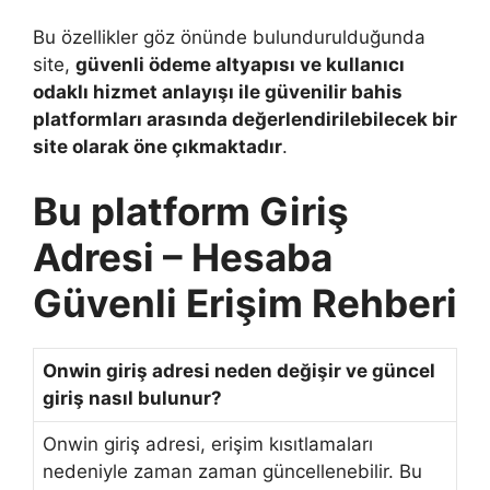
Bu özellikler göz önünde bulundurulduğunda
site,
güvenli ödeme altyapısı ve kullanıcı
odaklı hizmet anlayışı ile güvenilir bahis
platformları arasında değerlendirilebilecek bir
site olarak öne çıkmaktadır
.
Bu platform Giriş
Adresi – Hesaba
Güvenli Erişim Rehberi
Onwin giriş adresi neden değişir ve güncel
giriş nasıl bulunur?
Onwin giriş adresi, erişim kısıtlamaları
nedeniyle zaman zaman güncellenebilir. Bu