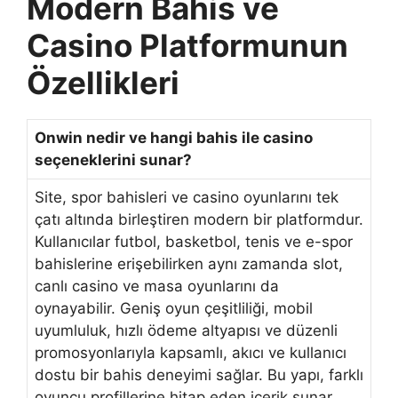
Modern Bahis ve
Casino Platformunun
Özellikleri
Onwin nedir ve hangi bahis ile casino
seçeneklerini sunar?
Site, spor bahisleri ve casino oyunlarını tek
çatı altında birleştiren modern bir platformdur.
Kullanıcılar futbol, basketbol, tenis ve e-spor
bahislerine erişebilirken aynı zamanda slot,
canlı casino ve masa oyunlarını da
oynayabilir. Geniş oyun çeşitliliği, mobil
uyumluluk, hızlı ödeme altyapısı ve düzenli
promosyonlarıyla kapsamlı, akıcı ve kullanıcı
dostu bir bahis deneyimi sağlar. Bu yapı, farklı
oyuncu profillerine hitap eden içerik sunar.