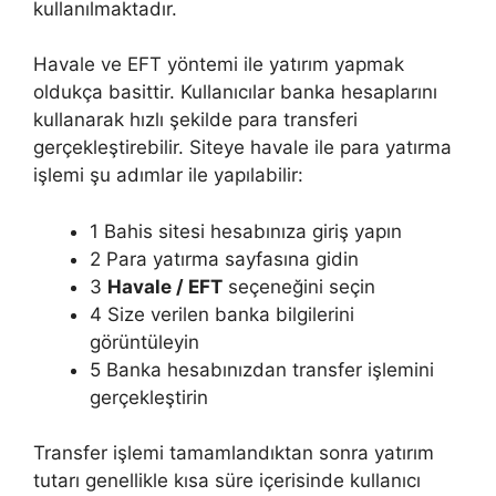
kullanılmaktadır.
Havale ve EFT yöntemi ile yatırım yapmak
oldukça basittir. Kullanıcılar banka hesaplarını
kullanarak hızlı şekilde para transferi
gerçekleştirebilir. Siteye havale ile para yatırma
işlemi şu adımlar ile yapılabilir:
1 Bahis sitesi hesabınıza giriş yapın
2 Para yatırma sayfasına gidin
3
Havale / EFT
seçeneğini seçin
4 Size verilen banka bilgilerini
görüntüleyin
5 Banka hesabınızdan transfer işlemini
gerçekleştirin
Transfer işlemi tamamlandıktan sonra yatırım
tutarı genellikle kısa süre içerisinde kullanıcı