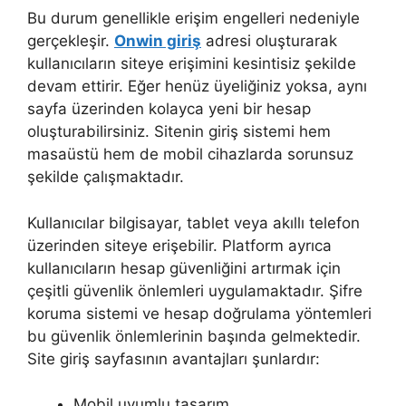
Bu durum genellikle erişim engelleri nedeniyle
gerçekleşir.
Onwin giriş
adresi oluşturarak
kullanıcıların siteye erişimini kesintisiz şekilde
devam ettirir. Eğer henüz üyeliğiniz yoksa, aynı
sayfa üzerinden kolayca yeni bir hesap
oluşturabilirsiniz. Sitenin giriş sistemi hem
masaüstü hem de mobil cihazlarda sorunsuz
şekilde çalışmaktadır.
Kullanıcılar bilgisayar, tablet veya akıllı telefon
üzerinden siteye erişebilir. Platform ayrıca
kullanıcıların hesap güvenliğini artırmak için
çeşitli güvenlik önlemleri uygulamaktadır. Şifre
koruma sistemi ve hesap doğrulama yöntemleri
bu güvenlik önlemlerinin başında gelmektedir.
Site giriş sayfasının avantajları şunlardır:
Mobil uyumlu tasarım