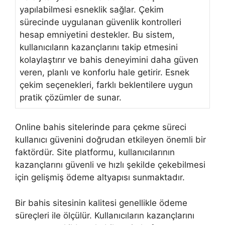
yapılabilmesi esneklik sağlar. Çekim
sürecinde uygulanan güvenlik kontrolleri
hesap emniyetini destekler. Bu sistem,
kullanıcıların kazançlarını takip etmesini
kolaylaştırır ve bahis deneyimini daha güven
veren, planlı ve konforlu hale getirir. Esnek
çekim seçenekleri, farklı beklentilere uygun
pratik çözümler de sunar.
Online bahis sitelerinde para çekme süreci
kullanıcı güvenini doğrudan etkileyen önemli bir
faktördür. Site platformu, kullanıcılarının
kazançlarını güvenli ve hızlı şekilde çekebilmesi
için gelişmiş ödeme altyapısı sunmaktadır.
Bir bahis sitesinin kalitesi genellikle ödeme
süreçleri ile ölçülür. Kullanıcıların kazançlarını