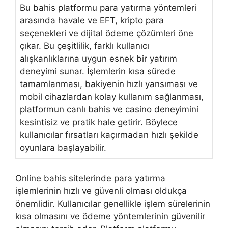
Bu bahis platformu para yatırma yöntemleri
arasında havale ve EFT, kripto para
seçenekleri ve dijital ödeme çözümleri öne
çıkar. Bu çeşitlilik, farklı kullanıcı
alışkanlıklarına uygun esnek bir yatırım
deneyimi sunar. İşlemlerin kısa sürede
tamamlanması, bakiyenin hızlı yansıması ve
mobil cihazlardan kolay kullanım sağlanması,
platformun canlı bahis ve casino deneyimini
kesintisiz ve pratik hale getirir. Böylece
kullanıcılar fırsatları kaçırmadan hızlı şekilde
oyunlara başlayabilir.
Online bahis sitelerinde para yatırma
işlemlerinin hızlı ve güvenli olması oldukça
önemlidir. Kullanıcılar genellikle işlem sürelerinin
kısa olmasını ve ödeme yöntemlerinin güvenilir