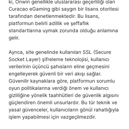
ki, Onwin genellikle uluslararası geçerliliği olan
Curacao eGaming gibi saygın bir lisans otoritesi
tarafından denetlenmektedir. Bu lisans,
platformun belirli adillik ve şeffaflık
standartlarına uymak zorunda olduğu anlamına
gelir.
Ayrıca, site genelinde kullanılan SSL (Secure
Socket Layer) şifreleme teknolojisi, kullanıcı
verilerinin üçüncü şahısların eline geçmesini
engelleyerek güvenli bir veri akışı sağlar.
Güvenilir kaynaklara göre, platformun sorumlu
oyun politikalarına verdiği önem ve kullanıcı
gizliliğine yönelik taahhütleri de güvenlik algısını
güçlendiren önemli unsurlardır. Bu tür teknik ve
yasal güvenceler, kullanıcıların gönül rahatlığıyla
işlem yapabilmesi için vazgeçilmezdir.