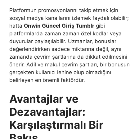
Platformun promosyonlarını takip etmek için
sosyal medya kanallarını izlemek faydalı olabilir;
hatta
Onwin Güncel Giriş Tumblr
gibi
platformlarda zaman zaman özel kodlar veya
duyurular paylaşılabilir. Uzmanlar, bonusları
değerlendirirken sadece miktarına değil, aynı
zamanda çevrim şartlarına da dikkat edilmesini
önerir. Adil ve makul çevrim şartları, bir bonusun
gerçekten kullanıcı lehine olup olmadığını
belirleyen en önemli faktördür.
Avantajlar ve
Dezavantajlar:
Karşılaştırmalı Bir
Bakış