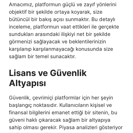
Amacımız, platformun güçlü ve zayıf yönlerini
objektif bir şekilde ortaya koyarak, size
bütüncül bir bakış açısı sunmaktır. Bu detaylı
inceleme, platformun vaat ettikleri ile gerçekte
sundukları arasındaki ilişkiyi net bir şekilde
görmenizi sağlayacak ve beklentilerinizin
karşılanıp karşılanmayacağı konusunda size
sağlam bir temel sunacaktır.
Lisans ve Güvenlik
Altyapısı
Güvenlik, çevrimiçi platformlar için her şeyin
başlangıç noktasıdır. Kullanıcıların kişisel ve
finansal bilgilerini emanet ettiği bir sitenin, bu
güveni haklı çıkaracak sağlam bir altyapıya
sahip olması gerekir. Piyasa analizleri gösteriyor