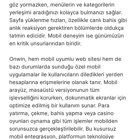
göz yormazken, menülerin ve kategorilerin
yerleşimi aradığınızı kolayca bulmanızı sağlar.
Sayfa yüklenme hızları, özellikle canlı bahis gibi
anlık reaksiyon gerektiren bölümlerde oldukça
tatmin edicidir. Mobil deneyim ise günümüzün
en kritik unsurlarından biridir.
Onwin, hem mobil uyumlu web sitesi hem de
bazı durumlarda sunduğu özel mobil
uygulamalar ile kullanıcıların diledikleri yerden
hesaplarına erişmelerine olanak tanır. Mobil
arayüz, masaüstü versiyonunun tüm
işlevselliğini korurken, dokunmatik ekranlar için
optimize edilmiş bir kullanım sunar. Para
yatırma, çekme, bahis yapma veya casino
oyunları oynama gibi tüm işlemler mobilden
sorunsuzca gerçekleştirilebilir. Bu kusursuz
mobil entegrasyon, platformun teknolojiye