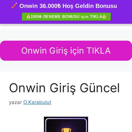
İçeriğe
Onwin 36.000₺ Hoş Geldin Bonusu
atla
Menü
1000₺ DENEME BONUSU için TIKLA
Onwin Giriş için TIKLA
Onwin Giriş Güncel
yazar
O.Karabulut