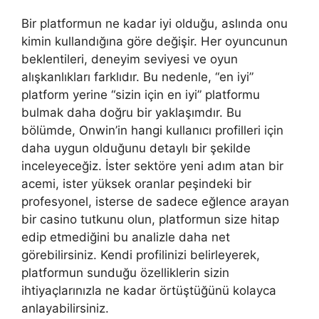
Bir platformun ne kadar iyi olduğu, aslında onu
kimin kullandığına göre değişir. Her oyuncunun
beklentileri, deneyim seviyesi ve oyun
alışkanlıkları farklıdır. Bu nedenle, “en iyi”
platform yerine “sizin için en iyi” platformu
bulmak daha doğru bir yaklaşımdır. Bu
bölümde, Onwin’in hangi kullanıcı profilleri için
daha uygun olduğunu detaylı bir şekilde
inceleyeceğiz. İster sektöre yeni adım atan bir
acemi, ister yüksek oranlar peşindeki bir
profesyonel, isterse de sadece eğlence arayan
bir casino tutkunu olun, platformun size hitap
edip etmediğini bu analizle daha net
görebilirsiniz. Kendi profilinizi belirleyerek,
platformun sunduğu özelliklerin sizin
ihtiyaçlarınızla ne kadar örtüştüğünü kolayca
anlayabilirsiniz.