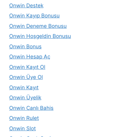
Onwin Destek
Onwin Kayıp Bonusu
Onwin Deneme Bonusu
Onwin Hoşgeldin Bonusu
Onwin Bonus
Onwin Hesap Aç
Onwin Kayıt Ol
Onwin Üye Ol
Onwin Kayıt
Onwin Üyelik
Onwin Canlı Bahis
Onwin Rulet
Onwin Slot