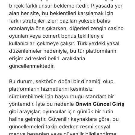
birçok farklı unsur beklemektedir. Piyasada yer
alan her site, bu beklentileri karşılamak için
farklı stratejiler izler; bazıları yüksek bahis
oranlarıyla öne çıkarken, diğerleri zengin casino
oyunları veya cömert bonus teklifleriyle
kullanıcıları çekmeye çalışır. Türkiye’deki yasal
düzenlemeler nedeniyle, bu tür platformların
erişim adresleri belirli aralıklarla
güncellenmektedir.
Bu durum, sektörün doğal bir dinamiği olup,
platformların hizmetlerini kesintisiz
sürdürebilmek için başvurduğu standart bir
yöntemdir. İşte bu nedenle
Onwin Güncel Giriş
gibi arayışlar, oyuncular için günlük bir rutin
haline gelmiştir. Güvenilir kaynaklara göre, bu
güncellemeleri takip ederken resmi sosyal
medya hesapları veya güvenilir bilgilendirme