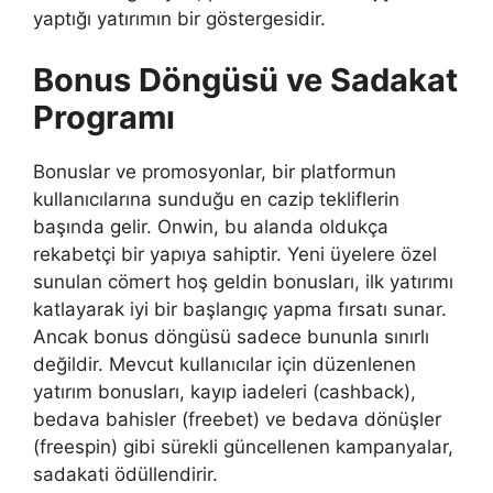
yaptığı yatırımın bir göstergesidir.
Bonus Döngüsü ve Sadakat
Programı
Bonuslar ve promosyonlar, bir platformun
kullanıcılarına sunduğu en cazip tekliflerin
başında gelir. Onwin, bu alanda oldukça
rekabetçi bir yapıya sahiptir. Yeni üyelere özel
sunulan cömert hoş geldin bonusları, ilk yatırımı
katlayarak iyi bir başlangıç yapma fırsatı sunar.
Ancak bonus döngüsü sadece bununla sınırlı
değildir. Mevcut kullanıcılar için düzenlenen
yatırım bonusları, kayıp iadeleri (cashback),
bedava bahisler (freebet) ve bedava dönüşler
(freespin) gibi sürekli güncellenen kampanyalar,
sadakati ödüllendirir.