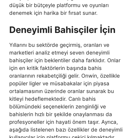
düşük bir bütçeyle platformu ve oyunları
denemek için harika bir fırsat sunar.
Deneyimli Bahisçiler İçin
Yıllarını bu sektörde geçirmiş, oranları ve
marketleri analiz etmeyi seven deneyimli
bahisçiler için beklentiler daha farklıdır. Onlar
için en kritik faktörlerin başında bahis
oranlarının rekabetçiliği gelir. Onwin, özellikle
popüler ligler ve müsabakalar için piyasa
ortalamasının üzerinde oranlar sunarak bu
kitleyi hedeflemektedir. Canlı bahis
bölümündeki seçeneklerin zenginliği ve
bahislerin hızlı bir şekilde onaylanması da
profesyoneller için hayati önem taşır. Ayrıca,
aşağıda listelenen bazı özellikler de deneyimli
kullanıcılar için platformu çekici kılmaktadır.