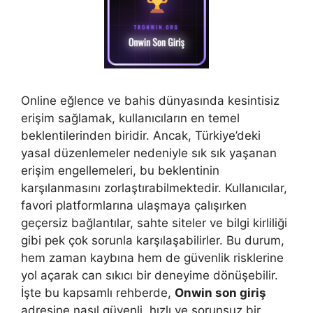
Online eğlence ve bahis dünyasında kesintisiz
erişim sağlamak, kullanıcıların en temel
beklentilerinden biridir. Ancak, Türkiye’deki
yasal düzenlemeler nedeniyle sık sık yaşanan
erişim engellemeleri, bu beklentinin
karşılanmasını zorlaştırabilmektedir. Kullanıcılar,
favori platformlarına ulaşmaya çalışırken
geçersiz bağlantılar, sahte siteler ve bilgi kirliliği
gibi pek çok sorunla karşılaşabilirler. Bu durum,
hem zaman kaybına hem de güvenlik risklerine
yol açarak can sıkıcı bir deneyime dönüşebilir.
İşte bu kapsamlı rehberde,
Onwin son giriş
adresine nasıl güvenli, hızlı ve sorunsuz bir