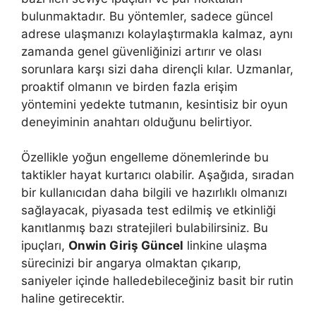
bulunmaktadır. Bu yöntemler, sadece güncel
adrese ulaşmanızı kolaylaştırmakla kalmaz, aynı
zamanda genel güvenliğinizi artırır ve olası
sorunlara karşı sizi daha dirençli kılar. Uzmanlar,
proaktif olmanın ve birden fazla erişim
yöntemini yedekte tutmanın, kesintisiz bir oyun
deneyiminin anahtarı olduğunu belirtiyor.
Özellikle yoğun engelleme dönemlerinde bu
taktikler hayat kurtarıcı olabilir. Aşağıda, sıradan
bir kullanıcıdan daha bilgili ve hazırlıklı olmanızı
sağlayacak, piyasada test edilmiş ve etkinliği
kanıtlanmış bazı stratejileri bulabilirsiniz. Bu
ipuçları,
Onwin Giriş Güncel
linkine ulaşma
sürecinizi bir angarya olmaktan çıkarıp,
saniyeler içinde halledebileceğiniz basit bir rutin
haline getirecektir.