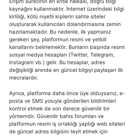
Erişim sürecinin en kritik halkası, doğru bilgi
kaynağını kullanmaktır. İnternet üzerindeki bilgi
kirliliği, kötü niyetli kişilerin sahte siteler
oluşturarak kullanıcıları dolandırmasına zemin
hazırlamaktadır. Bu nedenle, ilk yapmanız
gereken şey, platformun resmi ve yetkili
kanallarını belirlemektir. Bunların başında resmi
sosyal medya hesapları (Twitter, Telegram,
Instagram vb.) gelir. Bu hesaplar, adres
değişikliği anında en güncel bilgiyi paylaşan ilk
mecralardır.
Ayrıca, platforma daha önce üye olduysanız, e-
posta ve SMS yoluyla gönderilen bildirimleri
kontrol etmek de son derece güvenilir bir
yöntemdir. Güvenilir bahis forumları ve
platformun resmi iş ortaklığı yaptığı web siteleri
de güncel adres bilgisini teyit etmek için