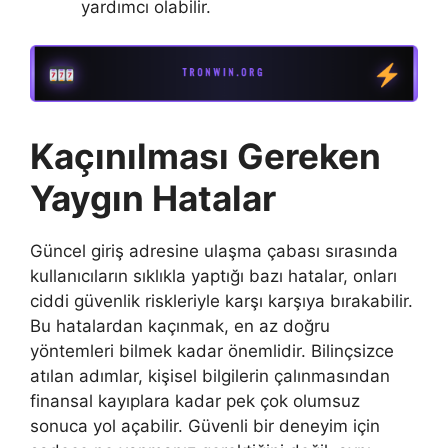
yardımcı olabilir.
Kaçınılması Gereken
Yaygın Hatalar
Güncel giriş adresine ulaşma çabası sırasında
kullanıcıların sıklıkla yaptığı bazı hatalar, onları
ciddi güvenlik riskleriyle karşı karşıya bırakabilir.
Bu hatalardan kaçınmak, en az doğru
yöntemleri bilmek kadar önemlidir. Bilinçsizce
atılan adımlar, kişisel bilgilerin çalınmasından
finansal kayıplara kadar pek çok olumsuz
sonuca yol açabilir. Güvenli bir deneyim için