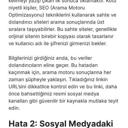
kelimeyi yazıp çıkan ilk sonuca tıklamaktır. Kötü
niyetli kişiler, SEO (Arama Motoru
Optimizasyonu) tekniklerini kullanarak sahte ve
dolandırıcı siteleri arama sonuçlarında üst
sıralara taşıyabilirler. Bu sahte siteler, genellikle
orijinal sitenin birebir kopyası olarak tasarlanır
ve kullanıcı adı ile şifrenizi girmenizi bekler.
Bilgilerinizi girdiğiniz anda, bu veriler
dolandırıcıların eline geçer. Bu hatadan
kaçınmak için, arama motoru sonuçlarına her
zaman şüpheyle yaklaşın. Tıkladığınız linkin
URL’sini dikkatlice kontrol edin ve bu linki, daha
önce bahsettiğimiz resmi sosyal medya
kanalları gibi güvenilir bir kaynakla mutlaka teyit
edin.
Hata 2: Sosyal Medyadaki