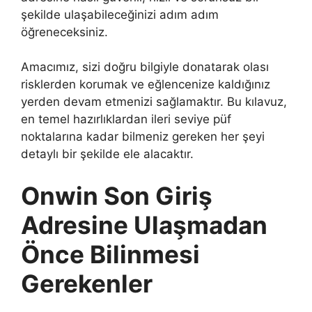
şekilde ulaşabileceğinizi adım adım
öğreneceksiniz.
Amacımız, sizi doğru bilgiyle donatarak olası
risklerden korumak ve eğlencenize kaldığınız
yerden devam etmenizi sağlamaktır. Bu kılavuz,
en temel hazırlıklardan ileri seviye püf
noktalarına kadar bilmeniz gereken her şeyi
detaylı bir şekilde ele alacaktır.
Onwin Son Giriş
Adresine Ulaşmadan
Önce Bilinmesi
Gerekenler