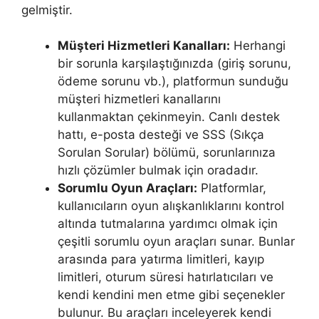
gelmiştir.
Müşteri Hizmetleri Kanalları:
Herhangi
bir sorunla karşılaştığınızda (giriş sorunu,
ödeme sorunu vb.), platformun sunduğu
müşteri hizmetleri kanallarını
kullanmaktan çekinmeyin. Canlı destek
hattı, e-posta desteği ve SSS (Sıkça
Sorulan Sorular) bölümü, sorunlarınıza
hızlı çözümler bulmak için oradadır.
Sorumlu Oyun Araçları:
Platformlar,
kullanıcıların oyun alışkanlıklarını kontrol
altında tutmalarına yardımcı olmak için
çeşitli sorumlu oyun araçları sunar. Bunlar
arasında para yatırma limitleri, kayıp
limitleri, oturum süresi hatırlatıcıları ve
kendi kendini men etme gibi seçenekler
bulunur. Bu araçları inceleyerek kendi