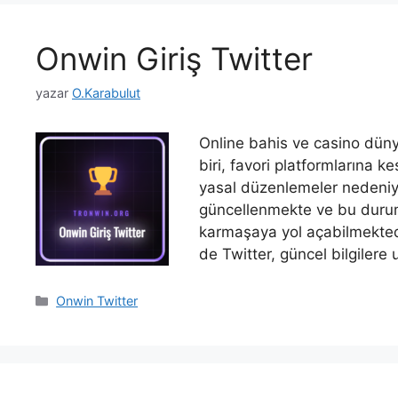
Onwin Giriş Twitter
yazar
O.Karabulut
Online bahis ve casino dünya
biri, favori platformlarına k
yasal düzenlemeler nedeniyle
güncellenmekte ve bu durum
karmaşaya yol açabilmektedi
de Twitter, güncel bilgilere
Kategoriler
Onwin Twitter