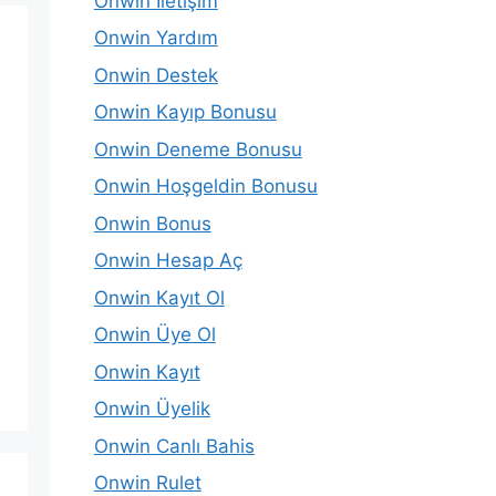
Onwin İletişim
Onwin Yardım
Onwin Destek
Onwin Kayıp Bonusu
Onwin Deneme Bonusu
Onwin Hoşgeldin Bonusu
Onwin Bonus
Onwin Hesap Aç
Onwin Kayıt Ol
Onwin Üye Ol
Onwin Kayıt
Onwin Üyelik
Onwin Canlı Bahis
Onwin Rulet